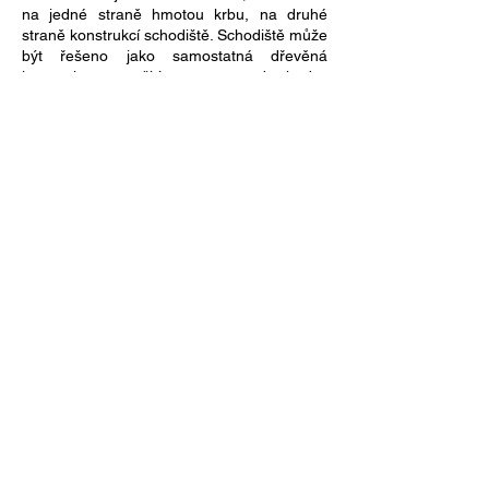
na jedné straně hmotou krbu, na druhé
straně konstrukcí schodiště. Schodiště může
být řešeno jako samostatná dřevěná
konstrukce s využitím prostoru pod schody.
V druhém nadzemním podlaží je klidová
část domu - ložnice rodičů a dva pokoje pro
děti. Pokoje jsou umístěny na osluněné
straně domu. Na neosluněné straně je
umístěna chodba a schodiště. Na chodbu
navazují na obou stranách další prostory -
koupelna a pracovna. Okna obou místností
jsou umístěna tak, aby vytvářela průhled
celou chodbou. Prostory pracovny a
koupelny jsou od chodby oddělené
prosklenými stěnami pro odlehčení celé
chodby. V konstrukci krovu jsou "přiznané"
dřevěné trámy , které vytvářejí konstrukcí
pro "spací" patro v prostorách dětských
ložnic. Obdobně je konstrukce vytvořena i v
ložnici rodičů. Patro bude sloužil pro
skladovací prostory.
Konstrukce vestavěného patra je navržena
z masivních hranolů, vetknutých do