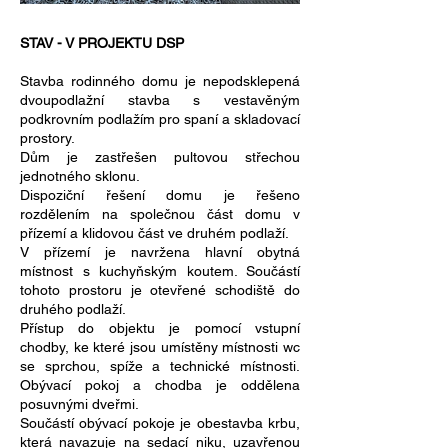
STAV - V PROJEKTU DSP
Stavba rodinného domu je nepodsklepená
dvoupodlažní stavba s vestavěným
podkrovním podlažím pro spaní a skladovací
prostory.
Dům je zastřešen pultovou střechou
jednotného sklonu.
Dispoziční řešení domu je řešeno
rozdělením na společnou část domu v
přízemí a klidovou část ve druhém podlaží.
V přízemí je navržena hlavní obytná
místnost s kuchyňským koutem. Součástí
tohoto prostoru je otevřené schodiště do
druhého podlaží.
Přístup do objektu je pomocí vstupní
chodby, ke které jsou umístěny místnosti wc
se sprchou, spíže a technické místnosti.
Obývací pokoj a chodba je oddělena
posuvnými dveřmi.
Součástí obývací pokoje je obestavba krbu,
která navazuje na sedací niku, uzavřenou