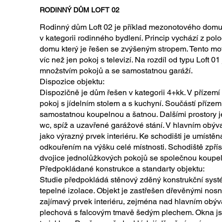
RODINNÝ DŮM LOFT 02
Rodinný dům Loft 02 je příklad mezonotového domu, k
v kategorii rodinného bydlení. Princip vychází z pol
domu který je řešen se zvýšeným stropem. Tento mot
víc než jen pokoj s televizí. Na rozdíl od typu Loft 0
množstvím pokojů a se samostatnou garáží.
Dispozice objektu:
Dispozičně je dům řešen v kategorii 4+kk. V přízemí
pokoj s jídelním stolem a s kuchyní. Součástí přízemí
samostatnou koupelnou a šatnou. Dalšími prostory j
wc, spíž a uzavřené garážové stání. V hlavním obýv
jako výrazný prvek interiéru. Ke schodišti je umístě
odkouřením na výšku celé místnosti. Schodiště zpřís
dvojice jednolůžkových pokojů se společnou koupe
Předpokládané konstrukce a standarty objektu:
Studie předpokládá stěnový zděný konstrukční syst
tepelné izolace. Objekt je zastřešen dřevěnými nosní
zajímavý prvek interiéru, zejména nad hlavním obýva
plechová s falcovým tmavě šedým plechem. Okna jso