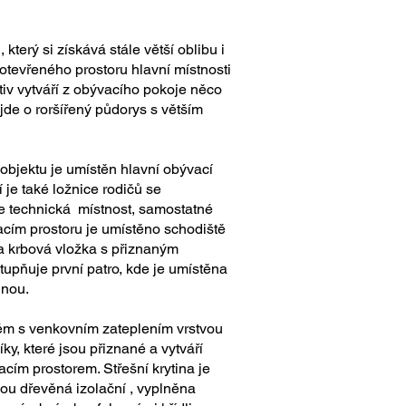
terý si získává stále větší oblibu i
ootevřeného prostoru hlavní místnosti
iv vytváří z obývacího pokoje něco
1 jde o roršířený půdorys s větším
 objektu je umístěn hlavní obývací
 je také ložnice rodičů se
e technická místnost, samostatné
acím prostoru je umístěno schodiště
na krbová vložka s přiznaným
tupňuje první patro, kde je umístěna
lnou.
ém s venkovním zateplením vrstvou
ky, které jsou přiznané a vytváří
cím prostorem. Střešní krytina je
u dřevěná izolační , vyplněna