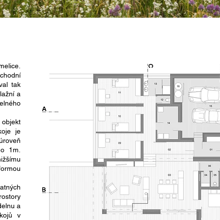
melice.
chodní
val tak
lažní a
elného
objekt
oje je
úroveň
 o 1m.
nižšímu
 formou
tatných
ostory
delnu a
kojů v