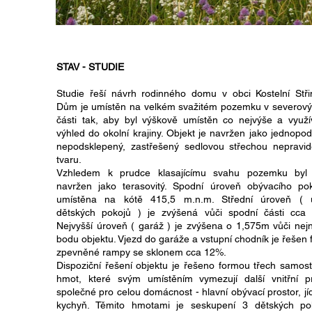
STAV - STUDIE
Studie řeší návrh rodinného domu v obci Kostelní Stři
Dům je umístěn na velkém svažitém pozemku v severový
části tak, aby byl výškově umístěn co nejvýše a využí
výhled do okolní krajiny. Objekt je navržen jako jednopod
nepodsklepený, zastřešený sedlovou střechou nepravid
tvaru.
Vzhledem k prudce klasajícímu svahu pozemku byl 
navržen jako terasovitý. Spodní úroveň obývacího pok
umístěna na kótě 415,5 m.n.m. Střední úroveň ( 
dětských pokojů ) je zvýšená vůči spodní části cca
Nejvyšší úroveň ( garáž ) je zvýšena o 1,575m vůči nej
bodu objektu. Vjezd do garáže a vstupní chodník je řešen
zpevněné rampy se sklonem cca 12%.
Dispoziční řešení objektu je řešeno formou třech samos
hmot, které svým umístěním vymezují další vnitřní pr
společné pro celou domácnost - hlavní obývací prostor, jí
kychyň. Těmito hmotami je seskupení 3 dětských po